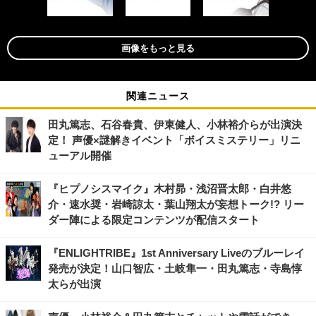
画像をもっと見る
関連ニュース
田丸篤志、石谷春貴、伊東健人、小林裕介らが出演決
定！ 声優×謎解きイベント「ボイスミステリー」リニ
ューアル開催
『ヒプノシスマイク』木村昴・浅沼晋太郎・白井悠
介・速水奨・岩崎諒太・葉山翔太が妄想トーク!? リー
ダー陣による限定コンテンツが配信スタート
『ENLIGHTRIBE』1st Anniversary Liveのブルーレイ
発売が決定！山口智広・土岐隼一・田丸篤志・寺島惇
太らが出演