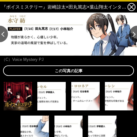
『ボイスミステリー』岩崎諒太×田丸篤志×葉山翔太インタビュー｜ミステリー愛の強い3人が本イベントを大考察！ 6枚目の写真・画像
この記事の画像 残り6
（C）Voice Mystery PJ
この写真の記事