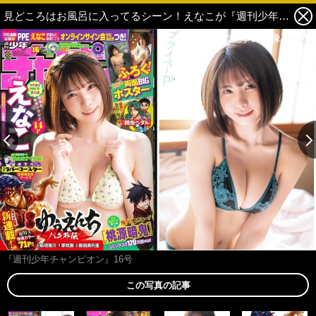
見どころはお風呂に入ってるシーン！えなこが『週刊少年チャンピオン』16号の表紙を飾る 1枚目の写真・画像
この記事の画像 残り3
この記事の画像 残り3
『週刊少年チャンピオン』16号
この写真の記事