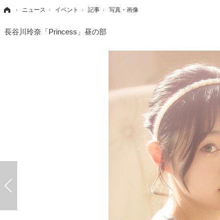
›
ニュース
›
イベント
›
記事
›
写真・画像
長谷川玲奈「Princess」昼の部