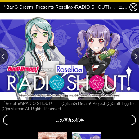
「BanG Dream! Presents RoseliaのRADIO SHOUT!」、ニッポン放送にてスタート！工藤晴香・櫻川めぐがパーソナリティを担当 2枚目の写真・画像
この記事の画像 残り1
この記事の画像 残り1
「RoseliaのRADIO SHOUT! 」 (C)BanG Dream! Project (C)Craft Egg Inc.
(C)bushiroad All Rights Reserved.
この写真の記事