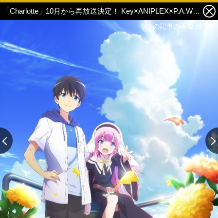
「Charlotte」10月から再放送決定！ Key×ANIPLEX×P.A.WORKSオリジナルアニメ第2弾 5枚目の写真・画像
この記事の画像 残り4