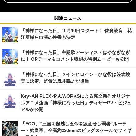
関連ニュース
「神様になった日」10月10日スタート！ 佐倉綾音、花
江夏樹ら出演の特番も決定
「神様になった日」主題歌アーティストはやなぎなぎ
に！ OPテーマ＆コメント収録の特別ムービーも公開
「神様になった日」メインヒロイン・ひな役は佐倉綾
音に決定、監督は浅井義之が担当
Key×ANIPLEX×P.A.WORKSによる完全新作オリジナ
ルアニメ企画「神様になった日」ティザーPV・ビジュ
アルが公開
「FGO」“三皇を超越し五帝を凌駕せし覇者”ルーラ
ー・始皇帝、全高約320mmのビッグスケールでフィギ