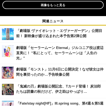
画像をもっと見る
関連ニュース
「劇場版 ヴァイオレット・エヴァーガーデン」公開目
前！ 新映像が盛り込まれた本予告第2弾公開
劇場版「セーラームーン Eternal」ジルコニア役は渡辺
直美に！ “私にとって、セーラームーンは「人生の
光」”
劇場版「モンスト」11月6日に公開決定！なぜ彼女は仲
間を裏切ったのか…予告映像公開
「鬼滅の刃」劇場版公開記念、Tカード登場！ 炭治郎
たちは読書の秋だけど、伊之助はやっぱり…
「Fate/stay night[HF]」III.spring song、第4週＆第5週