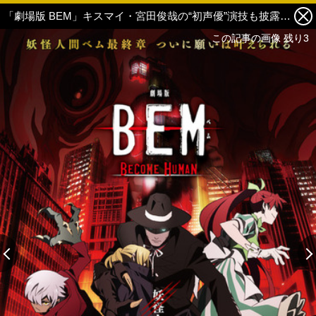
「劇場版 BEM」キスマイ・宮田俊哉の“初声優”演技も披露！本編映像公開 ベムが人間として生活!? 4枚目の写真・画像
この記事の画像 残り3
この記事の画像 残り3