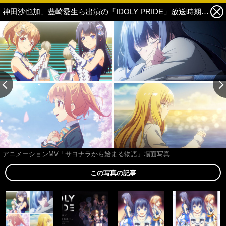
神田沙也加、豊崎愛生ら出演の「IDOLY PRIDE」放送時期決定＆大石昌良が手掛ける新曲MV公開！ 1枚目の写真・画像
アニメーションMV「サヨナラから始まる物語」場面写真
この写真の記事