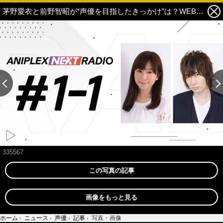
茅野愛衣と前野智昭が“声優を目指したきっかけ”は？WEBラジオ「ANIPLEX NEXT RADIO」配信開始 1枚目の写真・画像
335567
この写真の記事
画像をもっと見る
ホーム
›
ニュース
›
声優
›
記事
›
写真・画像