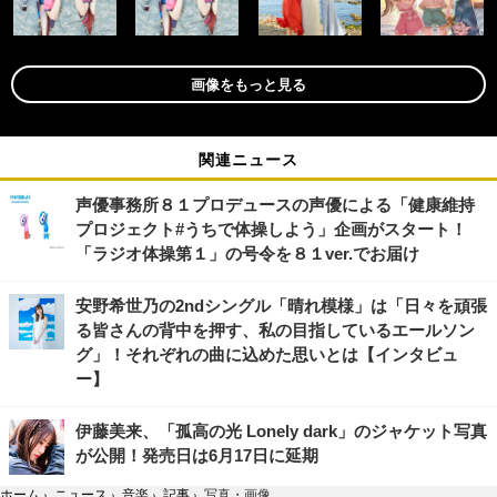
画像をもっと見る
関連ニュース
声優事務所８１プロデュースの声優による「健康維持
プロジェクト#うちで体操しよう」企画がスタート！
「ラジオ体操第１」の号令を８１ver.でお届け
安野希世乃の2ndシングル「晴れ模様」は「日々を頑張
る皆さんの背中を押す、私の目指しているエールソン
グ」！それぞれの曲に込めた思いとは【インタビュ
ー】
伊藤美来、「孤高の光 Lonely dark」のジャケット写真
が公開！発売日は6月17日に延期
ホーム
›
ニュース
›
音楽
›
記事
›
写真・画像