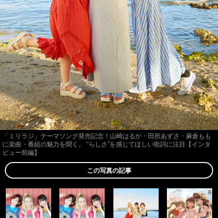
「ミリラジ」テーマソング発売記念！山崎はるか・田所あずさ・麻倉もも
に楽曲・番組の魅力を聞く。 “らしさ”を感じてほしい歌詞に注目【インタ
ビュー前編】
この写真の記事