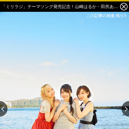
「ミリラジ」テーマソング発売記念！山崎はるか・田所あずさ・麻倉ももに楽曲・番組の魅力を聞く。 “らしさ”を感じてほしい歌詞に注目【インタビュー前編】 3枚目の写真・画像
この記事の画像 残り3
この記事の画像 残り3