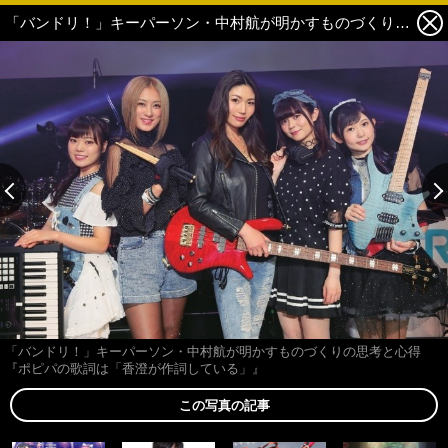
「バンドリ！」キーパーソン・中村航が明かすものづくりの思考と心得『ポピパの歌詞は「香澄が作詞している」』 7枚目の写真・画像
「バンドリ！」キーパーソン・中村航が明かすものづくりの思考と心得
『ポピパの歌詞は「香澄が作詞している」』
この写真の記事