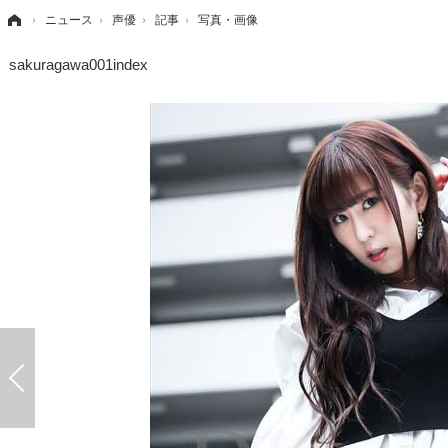
›
ニュース
›
声優
›
記事
›
写真・画像
sakuragawa001index