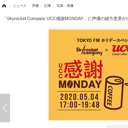
›
ニュース
›
声優
›
記事
›
写真・画像
「Skyrocket Company UCC感謝MONDAY」に声優の緒