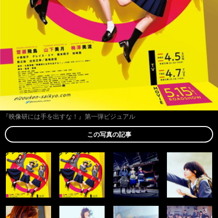
『映像研には手を出すな！』第一弾ビジュアル
この写真の記事