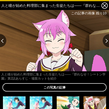
人と瞳が始めた料理部に集まった生徒たちは――『群れなせ！シートン学園』第2話あらすじ・場面カットを紹介 6枚目の写真・画像
この記事の画像 残り10
人と瞳が始めた料理部に集まった生徒たちは――『群れなせ！シートン学
園』第2話あらすじ・場面カットを紹介
この写真の記事