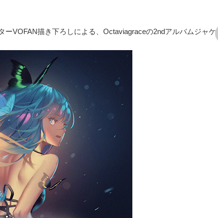
FAN描き下ろしによる、Octaviagraceの2ndアルバムジャ
次の画像