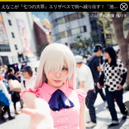
えなこが『七つの大罪』エリザベスで街へ繰り出す！「池ハロ」1日目コスプレ写真レポート 9枚目の写真・画像
この記事の画像 残り9