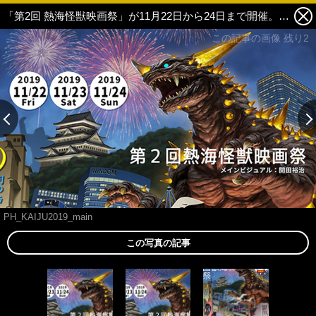
「第2回 熱海怪獣映画祭」が11月22日から24日まで開催。粟津順監督の3DCGアニメ『猫企画』も上映。 1枚目の写真・画像
この記事の画像 残り2
PH_KAIJU2019_main
この写真の記事