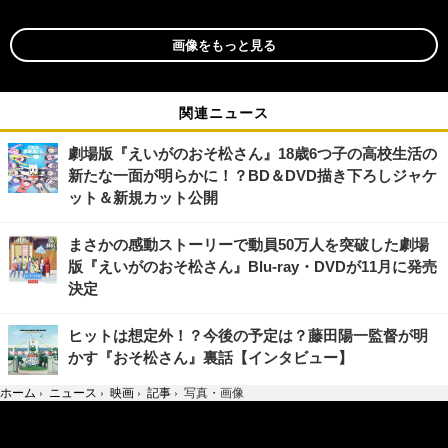
画像をもっと見る
関連ニュース
劇場版『えいがのおそ松さん』18歳6つ子の高校生活の
新たな一面が明らかに！？BD＆DVD描き下ろしジャケ
ット＆新規カット公開
まさかの感動ストーリーで動員50万人を突破した劇場
版『えいがのおそ松さん』Blu-ray・DVDが11月に発売
決定
ヒットは想定外！？今後の予定は？藤田陽一監督が明
かす『おそ松さん』裏話【インタビュー】
ホーム
›
ニュース
›
映画
›
記事
›
写真・画像