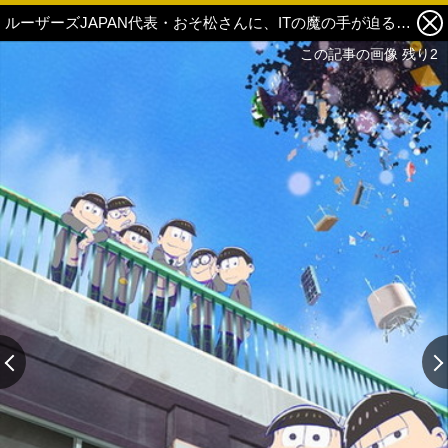
ルーザーズJAPAN代表・おそ松さんに、ITの魔の手が迫る！？まさかの描き下ろしで、日米コラボビジュアルが実現＆10/31にハロウィン前夜祭上映開催決定！ 3枚目の写真・画像
この記事の画像 残り2
この記事の画像 残り2