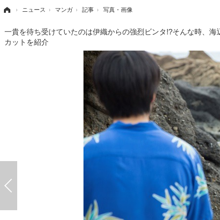
›
ニュース
›
マンガ
›
記事
›
写真・画像
一貴を待ち受けていたのは伊織からの強烈ビンタ!?そんな時、海
カットを紹介