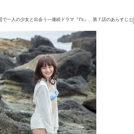
辺で一人の少女と出会う―連続ドラマ『I”s』、第７話のあらすじと
次の画像