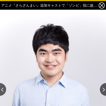
アニメ『さらざんまい』追加キャストで「ゾンビ」役に超個性派俳優・加藤諒が毎話登場！ラジオ「ぷれざんまい」放送日時など詳細決定！ 2枚目の写真・画像
この記事の画像 残り2
この記事の画像 残り2