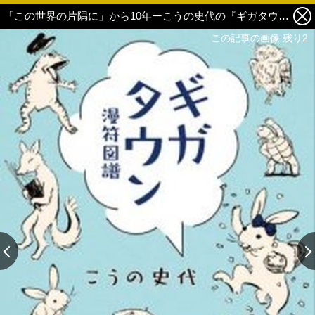
「この世界の片隅に」から10年ーこうの史代の『ギガタウン 漫符図譜』展覧会が京都で開催！ 1枚目の写真・画像
この記事の画像 残り2
この記事の画像 残り2