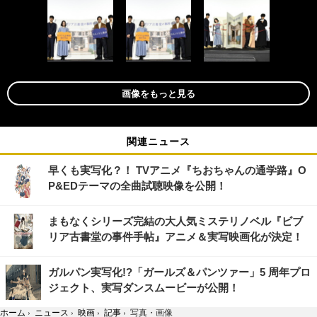
画像をもっと見る
関連ニュース
早くも実写化？！ TVアニメ『ちおちゃんの通学路』O
P&EDテーマの全曲試聴映像を公開！
まもなくシリーズ完結の大人気ミステリノベル『ビブ
リア古書堂の事件手帖』アニメ＆実写映画化が決定！
ガルパン実写化!?「ガールズ＆パンツァー」5 周年プロ
ジェクト、実写ダンスムービーが公開！
ホーム
›
ニュース
›
映画
›
記事
›
写真・画像