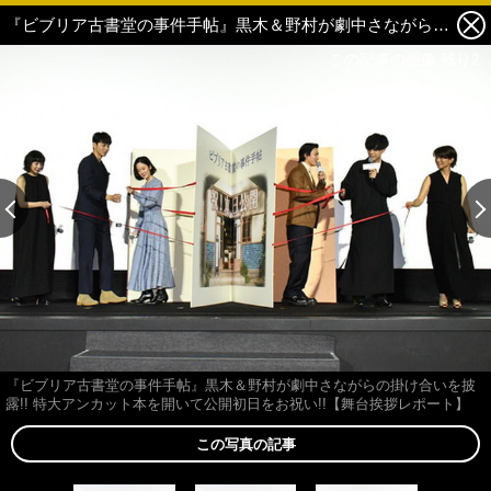
『ビブリア古書堂の事件手帖』黒木＆野村が劇中さながらの掛け合いを披露!! 特大アンカット本を開いて公開初日をお祝い!!【舞台挨拶レポート】 3枚目の写真・画像
この記事の画像 残り2
この記事の画像 残り2
『ビブリア古書堂の事件手帖』黒木＆野村が劇中さながらの掛け合いを披
露!! 特大アンカット本を開いて公開初日をお祝い!!【舞台挨拶レポート】
この写真の記事