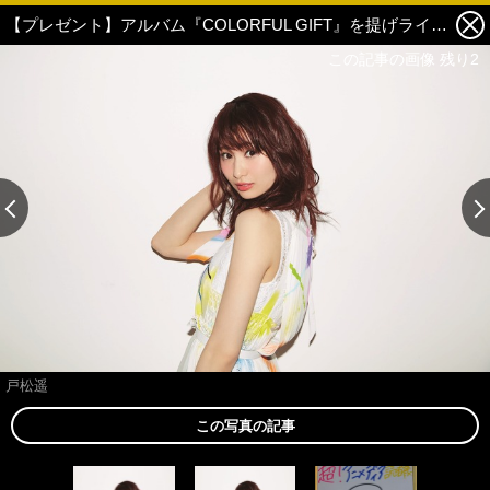
【プレゼント】アルバム『COLORFUL GIFT』を提げライブツアーへ！戸松遥サイン色紙プレゼント 2枚目の写真・画像
この記事の画像 残り2
この記事の画像 残り2
戸松遥
この写真の記事