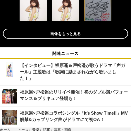
画像をもっと見る
関連ニュース
【インタビュー】福原遥＆戸松遥が歌うドラマ「声ガ
ール」主題歌は「歌詞に励まされながら歌いまし
た！」
福原遥×戸松遥のリリイベ開催！初のダブル遥パフォー
マンス＆プリキュア登場も！
福原遥×戸松遥コラボシングル「It’s Show Time!!」MV
解禁&カップリング曲がドラマにて初OA！
ホーム
›
ニュース
›
音楽
›
記事
›
写真・画像