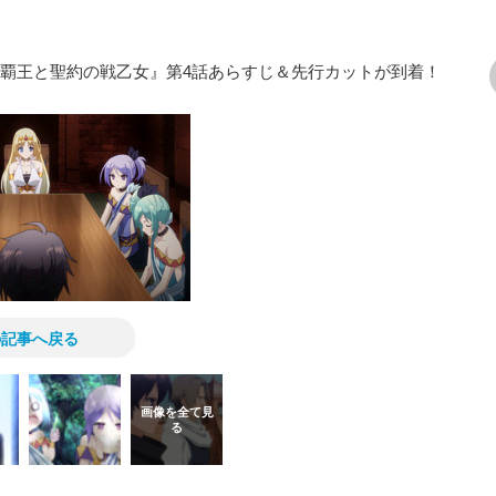
の覇王と聖約の戦乙女』第4話あらすじ＆先行カットが到着！
次の画像
の記事へ戻る