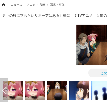
›
ニュース
›
アニメ
›
記事
›
写真・画像
勇斗の役に立ちたいリネーアはある行動に！？TVアニメ『百錬
こ