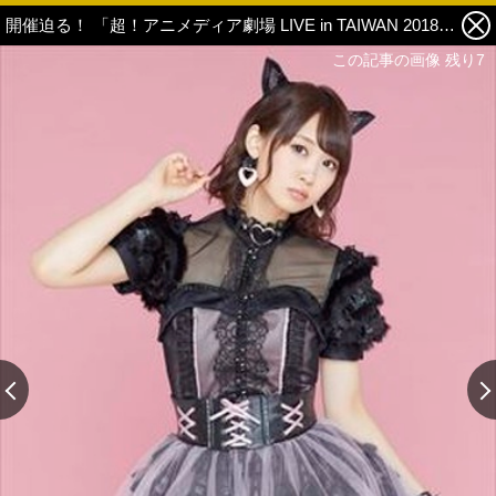
開催迫る！ 「超！アニメディア劇場 LIVE in TAIWAN 2018」に出演するPPP(ペパプ)の意気込みコメント動画が公開中 4枚目の写真・画像
この記事の画像 残り7