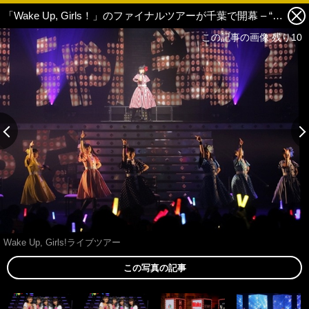
「Wake Up, Girls！」のファイナルツアーが千葉で開幕 – “寂しい”を“楽しい”に替える7人に心からの拍手を 8枚目の写真・画像
この記事の画像 残り10
Wake Up, Girls!ライブツアー
この写真の記事