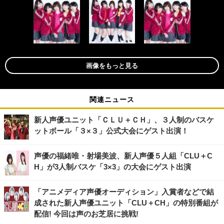
画像をもっと見る
関連ニュース
新人声優ユニット「ＣＬＵ＋ＣＨ」、３人制のバスケ
ットボール「３×３」公式大会にゲスト出演！
声優の福緒唯・射場美波、新人声優５人組「CLU＋C
H」が3人制バスケ「3×3」の大会にゲスト出演
「アニメディア声優オーディション」入賞者などで結
成された新人声優ユニット「CLU＋CH」の特別番組が
配信! 今回は声のお芝居に挑戦!