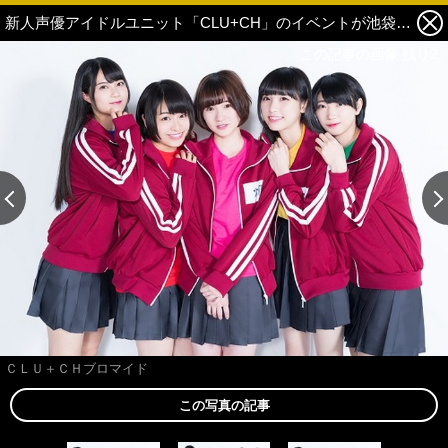
新人声優アイドルユニット「CLU+CH」のイベントが池袋マルイで開催! 新規撮り下ろしブロマイドも販売 3枚目の写真・画像
この記事の画像 残り2
この記事の画像 残り2
ＣＬＵ＋ＣＨブロマイド
この写真の記事