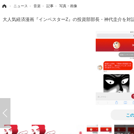
›
ニュース
›
音楽
›
記事
›
写真・画像
大人気経済漫画『インベスターZ』の投資部部長・神代圭介を対話
こ