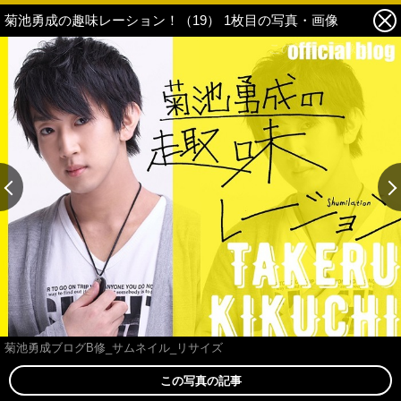
菊池勇成の趣味レーション！（19） 1枚目の写真・画像
この記事の画像 残り2
菊池勇成ブログB修_サムネイル_リサイズ
この写真の記事