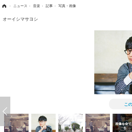
›
ニュース
›
音楽
›
記事
›
写真・画像
オーイシマサヨシ
こ