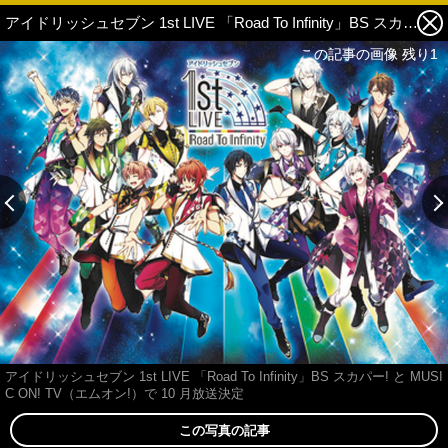
アイドリッシュセブン 1st LIVE 「Road To Infinity」BS スカパー! と MUSIC ON! TV（エムオン!）で 10 月放送決定 2枚目の写真・画像
この記事の画像 残り1
この記事の画像 残り1
アイドリッシュセブン 1st LIVE 「Road To Infinity」BS スカパー! と MUSI
C ON! TV（エムオン!）で 10 月放送決定
この写真の記事