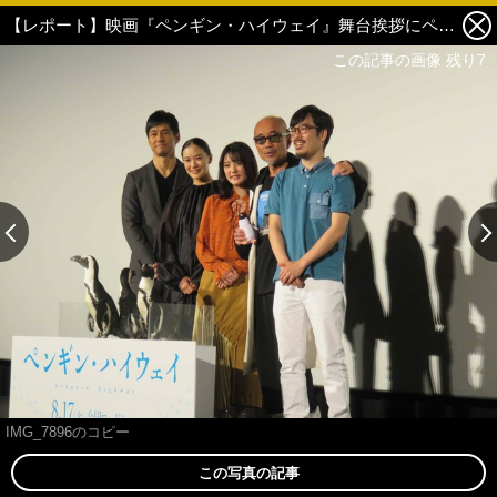
【レポート】映画『ペンギン・ハイウェイ』舞台挨拶にペンギン登場！北香那＆蒼井優も可愛さに夢中！ 1枚目の写真・画像
この記事の画像 残り7
IMG_7896のコピー
この写真の記事