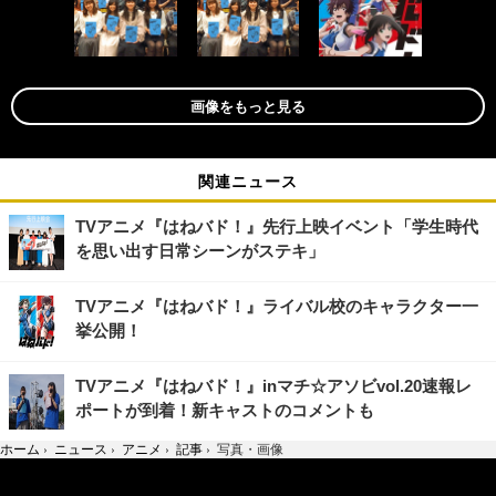
画像をもっと見る
関連ニュース
TVアニメ『はねバド！』先行上映イベント「学生時代
を思い出す日常シーンがステキ」
TVアニメ『はねバド！』ライバル校のキャラクター一
挙公開！
TVアニメ『はねバド！』inマチ☆アソビvol.20速報レ
ポートが到着！新キャストのコメントも
ホーム
›
ニュース
›
アニメ
›
記事
›
写真・画像