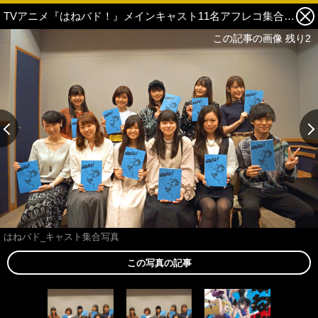
TVアニメ『はねバド！』メインキャスト11名アフレコ集合写真を公開 1枚目の写真・画像
この記事の画像 残り2
この記事の画像 残り2
はねバド_キャスト集合写真
この写真の記事