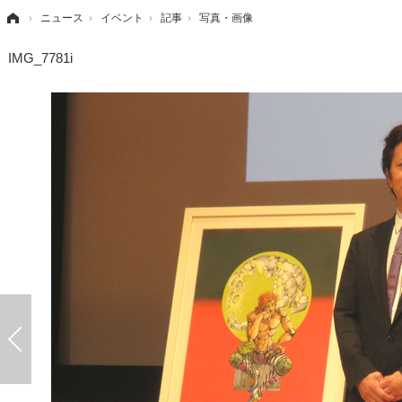
›
ニュース
›
イベント
›
記事
›
写真・画像
IMG_7781i