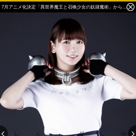
7月アニメ化決定「異世界魔王と召喚少女の奴隷魔術」から超アニオリジナル写真が到着 6枚目の写真・画像