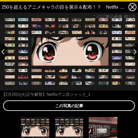
250を超えるアニメキャラの目を展示＆配布！？ Netflix が「アニ”目”ジャック」を新宿で実施！ 1枚目の写真・画像
この記事の画像 残り2
【2月20日(火)正午解禁】Netflixアニ目ジャック_1
この写真の記事