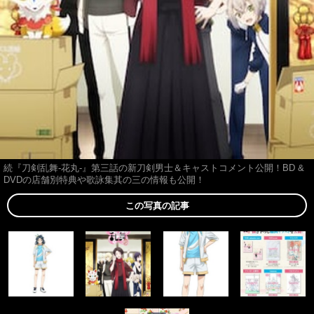
続『刀剣乱舞-花丸-』第三話の新刀剣男士＆キャストコメント公開！BD &
DVDの店舗別特典や歌詠集其の三の情報も公開！
この写真の記事