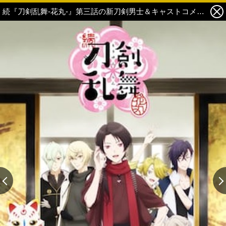
続『刀剣乱舞-花丸-』第三話の新刀剣男士＆キャストコメント公開！BD & DVDの店舗別特典や歌詠集其の三の情報も公開！ 2枚目の写真・画像