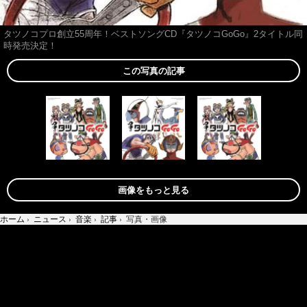
タツノコプロ創立55周年！ベストソングCD『タツノコGoGo』2タイトル同
時発売決定！
この写真の記事
画像をもっと見る
ホーム
›
ニュース
›
音楽
›
記事
›
写真・画像