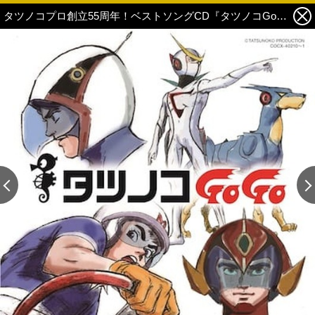
タツノコプロ創立55周年！ベストソングCD『タツノコGoGo』2タイトル同時発売決定！ 2枚目の写真・画像
この記事の画像 残り2