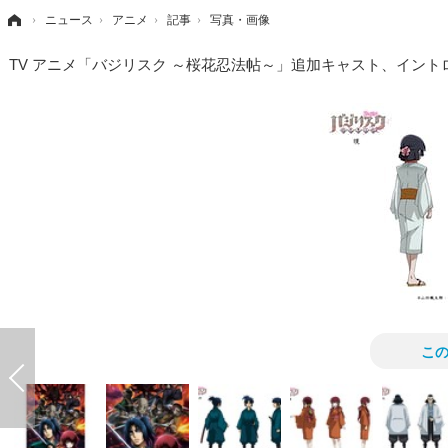
›
ニュース
›
アニメ
›
記事
›
写真・画像
TV アニメ「バジリスク ～桜花忍法帖～」追加キャスト、イン
こ