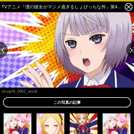
TVアニメ『僕の彼女がマジメ過ぎるしょびっちな件』第4話のあらすじ＆先行カットが到着！ 4話より登場の大森一華の設定公開！ 5枚目の写真・画像
sb-ep04_0062_result
この写真の記事