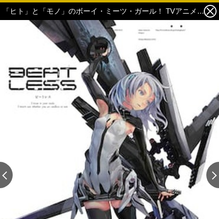
「ヒト」と「モノ」のボーイ・ミーツ・ガール！ TVアニメ『BEATLESS』2018年1月放送決定！ 2枚目の写真・画像
この記事の画像 残り2