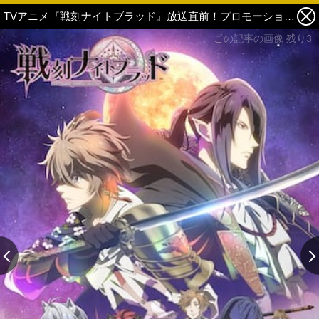
TVアニメ『戦刻ナイトブラッド』放送直前！プロモーションビデオ第2弾公開！ 2枚目の写真・画像
この記事の画像 残り3