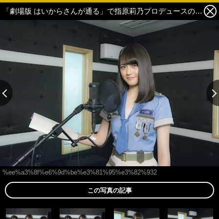
「劇場版 はいからさんが通る」で指原莉乃プロデュースのアイドルグループ、＝LOVE（イコールラブ）のメンバーが声優デビュー！ 8枚目の写真・画像
%ee%a3%8f%e6%9d%be%e3%81%95%e3%82%932
この写真の記事