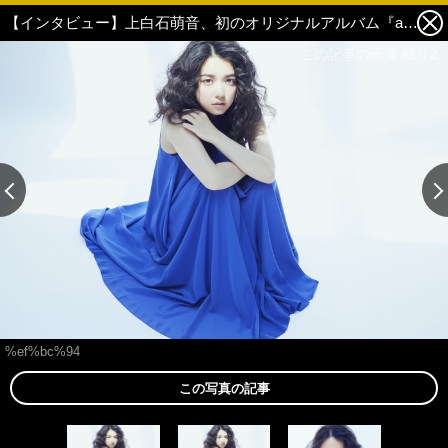
【インタビュー】上白石萌音、初のオリジナルアルバム『and…』発売に「今の自分にしかできないベストを尽くしました！」 2枚目の写真・画像
この記事の画像 残り2
%ef%bc%94
この写真の記事