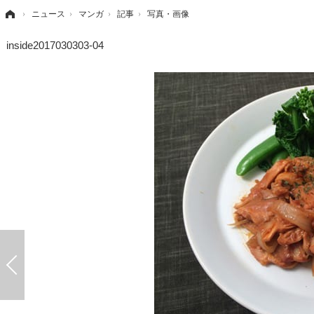
›
ニュース
›
マンガ
›
記事
›
写真・画像
inside2017030303-04