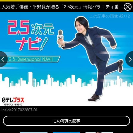
人気若手俳優・平野良が贈る「2.5次元」情報バラエティ番組がスタート！ 日テレプラスで４月から毎月放送へ 2枚目の写真・画像
この記事の画像 残り2
inside2017022807-01
この写真の記事