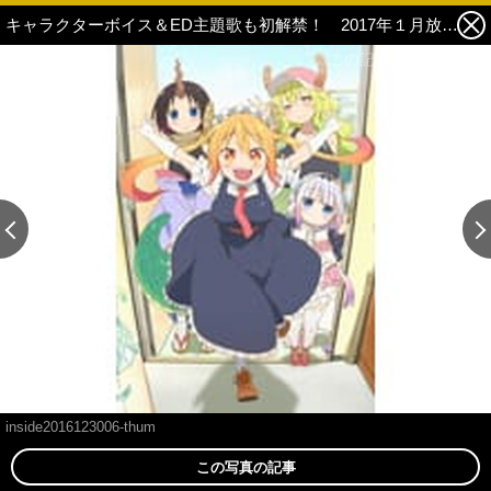
キャラクターボイス＆ED主題歌も初解禁！ 2017年１月放送のTVアニメ『小林さんちのメイドラゴン』第２弾PVが公開中!! 1枚目の写真・画像
この記事の画像 残り1
inside2016123006-thum
この写真の記事