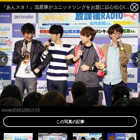
『あんスタ！』流星隊がユニットソングをお題に以心伝心!? スペシャルラジオ「あんさんぶるスターズ！THE ANIMATION に～ちゃん☆忍の放課後RADIO」公開録音オフィシャルレポート到着!! 3枚目の写真・画像
inside2016120613-03
この写真の記事