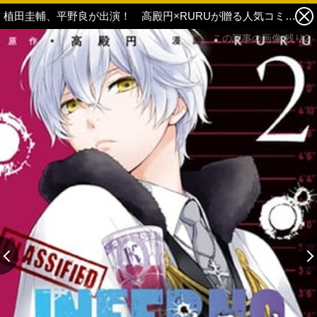
植田圭輔、平野良が出演！ 高殿円×RURUが贈る人気コミック『インフェルノ』の舞台配役が決定 3枚目の写真・画像
この記事の画像 残り2